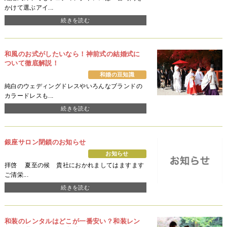
かけて選ぶアイ...
続きを読む
和風のお式がしたいなら！神前式の結婚式に
ついて徹底解説！
和婚の豆知識
純白のウェディングドレスやいろんなブランドの
カラードレスも...
続きを読む
銀座サロン閉鎖のお知らせ
お知らせ
拝啓 夏至の候 貴社におかれましてはますます
ご清栄...
続きを読む
和装のレンタルはどこが一番安い？和装レン