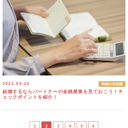
2021-04-22
和婚の豆知識
結婚するならパートナーの金銭感覚を見ておこう！チ
ェックポイントを紹介！
1
2
3
4
5
6