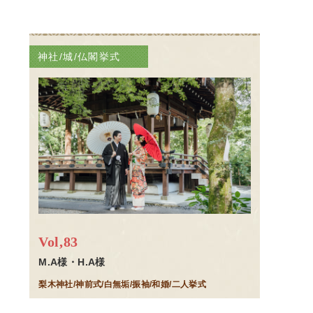
神社/城/仏閣挙式
Vol,83
M.A様・H.A様
梨木神社/神前式/白無垢/振袖/和婚/二人挙式