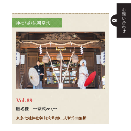
神社/城/仏閣挙式
Vol.89
匿名様 〜挙式ver,〜
東京/七社神社/神前式/和婚/二人挙式/白無垢