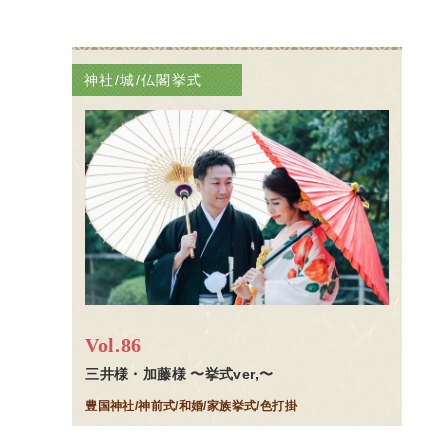
神社/城/仏閣挙式
Vol.86
三井様・加藤様 〜挙式ver,〜
豊国神社/神前式/和婚/家族挙式/色打掛