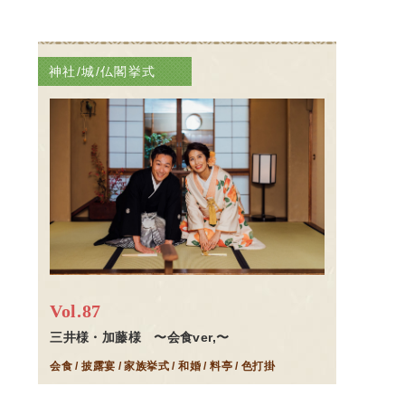
神社/城/仏閣挙式
Vol.87
三井様・加藤様 〜会食ver,〜
会食 / 披露宴 / 家族挙式 / 和婚 / 料亭 / 色打掛