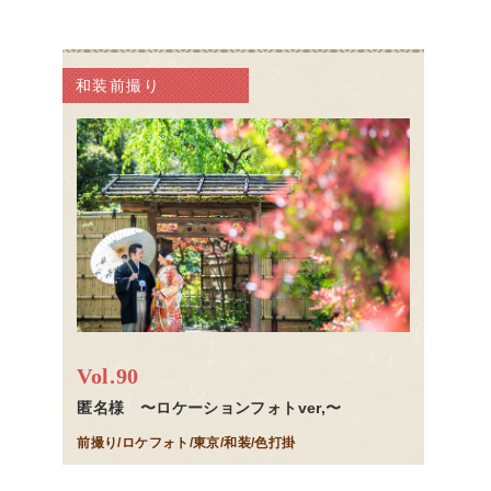
和装前撮り
Vol.90
匿名様 〜ロケーションフォトver,〜
前撮り/ロケフォト/東京/和装/色打掛