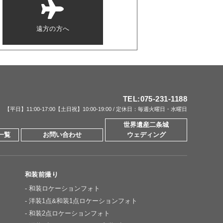
遠方の方へ
TEL:
075-231-1188
【平日】11:00-17:00【土日祝】10:00-19:00 /
定休日：毎週火曜日・水曜日
世界遺産二条城
一覧
お問い合わせ
ウェディング
和装前撮り
和装ロケーションフォト
洋装1点&和装1点ロケーションフォト
和装2点ロケーションフォト