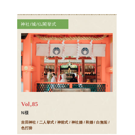
神社/城/仏閣挙式
Vol,85
N様
吉田神社 / 二人挙式 / 神前式 / 神社婚 / 和婚 / 白無垢 /
色打掛