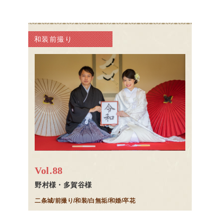
和装前撮り
Vol.88
野村様・多賀谷様
二条城/前撮り/和装/白無垢/和婚/卒花