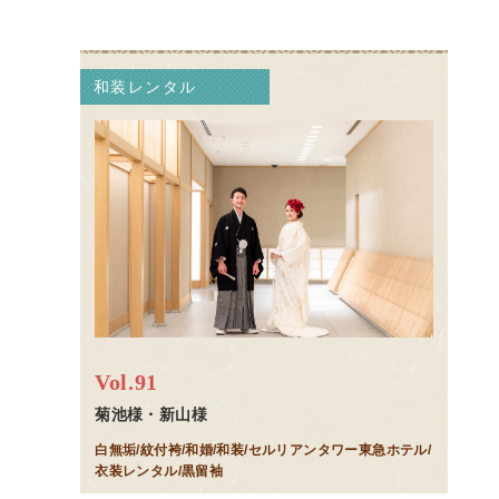
和装レンタル
Vol.91
菊池様・新山様
白無垢/紋付袴/和婚/和装/セルリアンタワー東急ホテル/
衣装レンタル/黒留袖