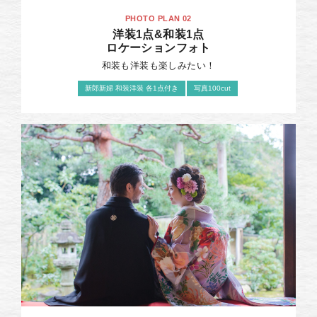
PHOTO PLAN 02
洋装1点&和装1点
ロケーションフォト
和装も洋装も楽しみたい！
新郎新婦 和装洋装 各1点付き
写真100cut