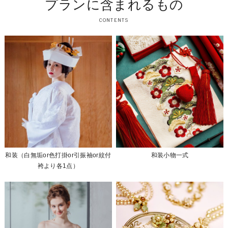
プランに含まれるもの
CONTENTS
和装（白無垢or色打掛or引振袖or紋付
和装小物一式
袴より各1点）