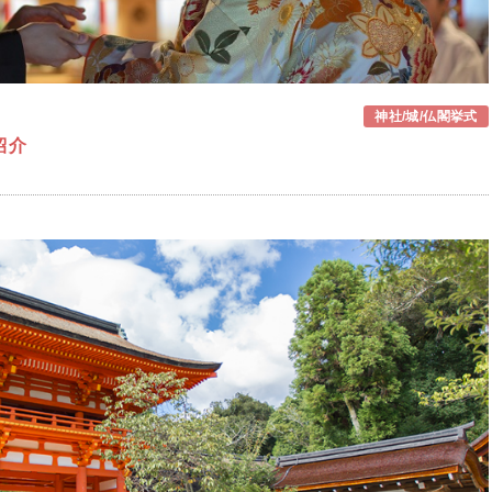
神社/城/仏閣挙式
紹介