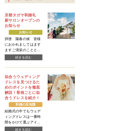
京都タガヤ和婚礼
新サロンオープンの
お知らせ
お知らせ
拝啓 陽春の候 皆様
におかれましてはます
ますご清栄のことと...
続きを読む
似合うウェディング
ドレスを見つけるた
めのポイントを徹底
解説！骨格ごとに似
合うドレスを紹介！
和婚の豆知識
結婚式の中でもウェデ
ィングドレスは一番時
間をかけて選ぶアイ...
続きを読む