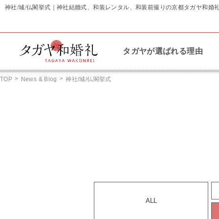
神社/城/仏閣挙式｜神社結婚式、和装レンタル、和装前撮りの京都タガヤ和婚
タガヤが選ばれる理由
>
>
TOP
News & Blog
神社/城/仏閣挙式
ALL