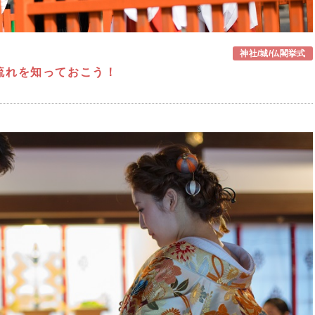
神社/城/仏閣挙式
流れを知っておこう！