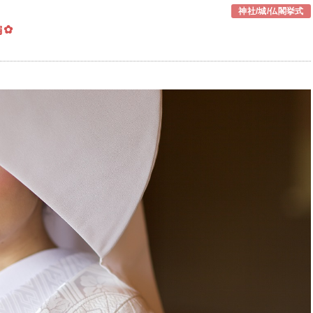
神社/城/仏閣挙式
編✿