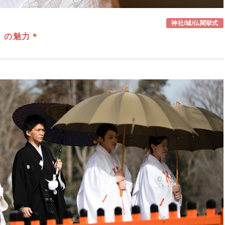
神社/城/仏閣挙式
」の魅力＊