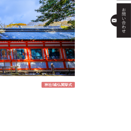
神社/城/仏閣挙式