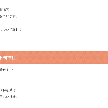
有名で
きています。
について詳しく
下鴨神社
時代まで
信仰を受け
正しい神社。