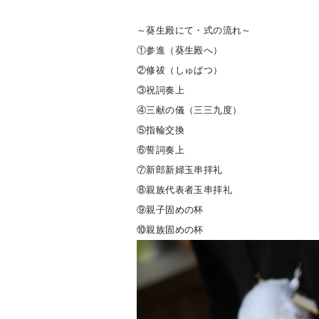
～葵生殿にて・式の流れ～
①参進（葵生殿へ）
②修祓（しゅばつ）
③祝詞奏上
④三献の儀（三三九度）
⑤指輪交換
⑥誓詞奏上
⑦新郎新婦玉串拝礼
⑧親族代表者玉串拝礼
⑨親子固めの杯
⑩親族固めの杯