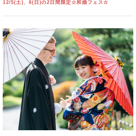
12/5(土)、6(日)の2日間限定☆和婚フェス☆