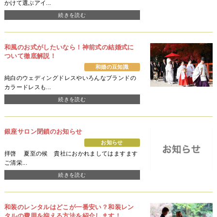
かけて選ぶアイ...
続きを読む
和風のお式がしたいなら！神前式の結婚式に
ついて徹底解説！
和婚の豆知識
純白のウェディングドレスやいろんなブランドの
カラードレスも...
続きを読む
銀座サロン閉鎖のお知らせ
お知らせ
拝啓 夏至の候 貴社におかれましてはますます
ご清栄...
続きを読む
和装のレンタルはどこが一番安い？和装レン
タルの費用を抑える方法を紹介します！