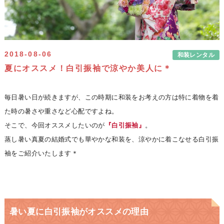
2018-08-06
和装レンタル
夏にオススメ！白引振袖で涼やか美人に＊
毎日暑い日が続きますが、この時期に和装をお考えの方は特に着物を着
た時の暑さや重さなど心配ですよね。
そこで、今回オススメしたいのが
『白引振袖』
。
蒸し暑い真夏の結婚式でも華やかな和装を、涼やかに着こなせる白引振
袖をご紹介いたします＊
暑い夏に白引振袖がオススメの理由