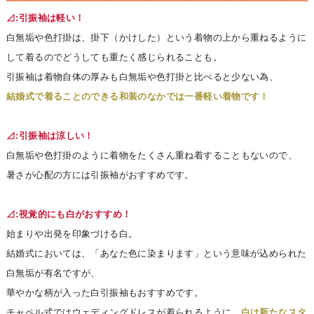
⊿:引振袖は軽い！
白無垢や色打掛は、掛下（かけした）という着物の上から重ねるように
して着るのでどうしても重たく感じられることも。
引振袖は着物自体の厚みも白無垢や色打掛と比べると少ない為、
結婚式で着ることのできる和装のなかでは一番軽い着物です！
⊿:引振袖は涼しい！
白無垢や色打掛のように着物をたくさん重ね着することもないので、
暑さが心配の方には引振袖がおすすめです。
⊿:視覚的にも白がおすすめ！
始まりや出発を印象づける白。
結婚式においては、「あなた色に染まります」という意味が込められた
白無垢が有名ですが、
華やかな柄が入った白引振袖もおすすめです。
チャペル式ではウェディングドレスが着られるように、
白は新たなスタ