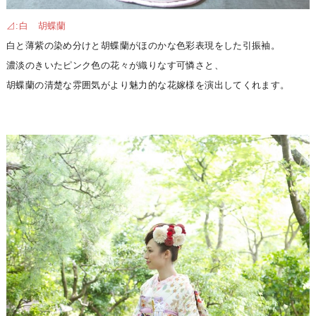
⊿:白 胡蝶蘭
白と薄紫の染め分けと胡蝶蘭がほのかな色彩表現をした引振袖。
濃淡のきいたピンク色の花々が織りなす可憐さと、
胡蝶蘭の清楚な雰囲気がより魅力的な花嫁様を演出してくれます。