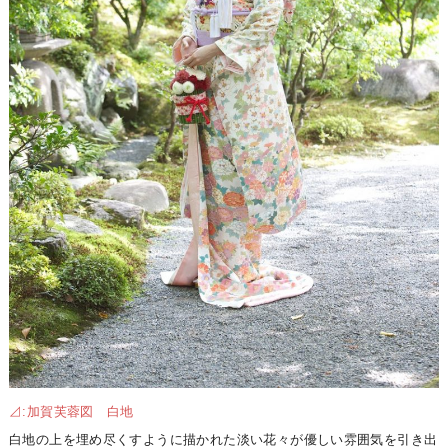
⊿:加賀芙蓉図 白地
白地の上を埋め尽くすように描かれた淡い花々が優しい雰囲気を引き出