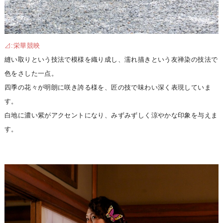
⊿:栄華競映
縫い取りという技法で模様を織り成し、濡れ描きという友禅染の技法で
色をさした一点。
四季の花々が明朗に咲き誇る様を、匠の技で味わい深く表現していま
す。
白地に濃い紫がアクセントになり、みずみずしく涼やかな印象を与えま
す。