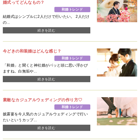
婚式ってどんなもの？
和婚トレンド
結婚式はシンプルに2人だけで行いたい。 2人だけ
の...
続きを読む
今どきの和装婚はどんな感じ？
和婚トレンド
「和婚」と聞くと神社婚がパッと頭に思い浮かび
ますね。白無垢や...
続きを読む
素敵なカジュアルウェディングの作り方♡
和婚トレンド
披露宴を今人気のカジュアルウェディングで行い
たいというカップ...
続きを読む