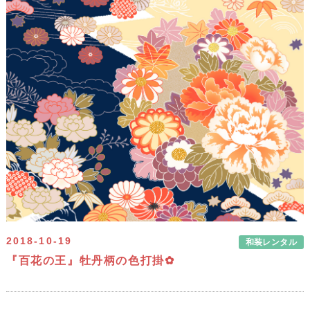
2018-10-19
和装レンタル
『百花の王』牡丹柄の色打掛✿