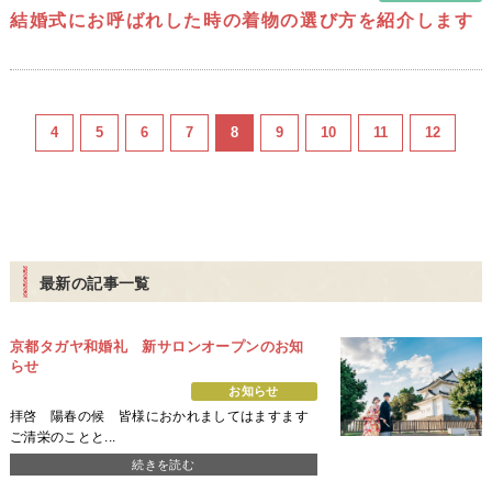
結婚式にお呼ばれした時の着物の選び方を紹介します
4
5
6
7
8
9
10
11
12
最新の記事一覧
京都タガヤ和婚礼 新サロンオープンのお知
らせ
お知らせ
拝啓 陽春の候 皆様におかれましてはますます
ご清栄のことと...
続きを読む