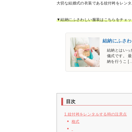
大切な結婚式の衣装である紋付袴をレンタ
▼結納にふさわしい服装はこちらをチェッ
結納にふさわ
結納とはいっ
儀式です。 
納を行うこ […
目次
1.紋付袴をレンタルする時の注意点
格式