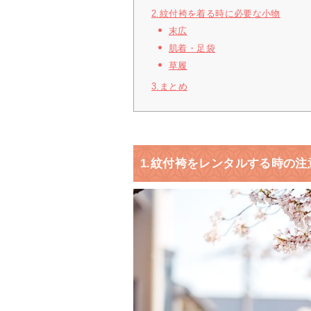
2.紋付袴を着る時に必要な小物
末広
肌着・足袋
草履
3.まとめ
1.紋付袴をレンタルする時の注