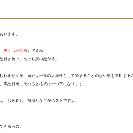
あります。
『
黒五つ紋付袴
』ですね。
紋付き袴は、やはり黒の紋付袴。
しれませんが、新郎は一家の大黒柱として染まることのない黒を着用する
、黒紋付袴に比べると格式は一つ下になります。
は、お色直し、前撮りなどがベストですよ。
できるもの。