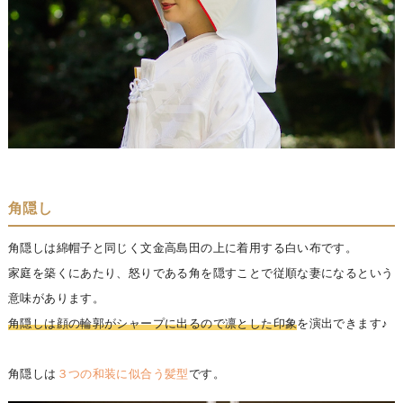
角隠し
角隠しは綿帽子と同じく文金高島田の上に着用する白い布です。
家庭を築くにあたり、怒りである角を隠すことで従順な妻になるという
意味があります。
角隠しは顔の輪郭がシャープに出るので凛とした印象
を演出できます♪
角隠しは
３つの和装に似合う髪型
です。