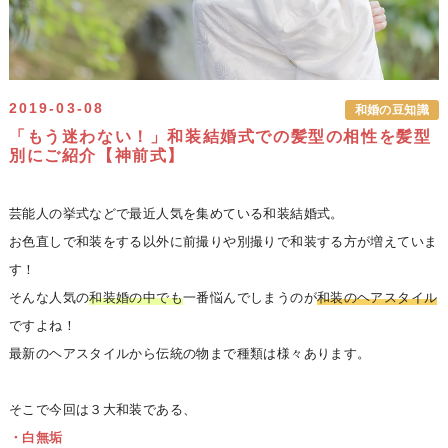
2019-03-08
和婚の豆知識
「もう迷わない！」和装結婚式での髪型の相性を髪型
別にご紹介【神前式】
芸能人の挙式などで最近人気を集めている和装結婚式。
お色直しで和装をする以外に前撮りや別撮りで和装する方が増えていま
す！
そんな人気の
和装婚の中でも
一番悩んでしまうのが
和装のヘアスタイル
ですよね！
最新のヘアスタイルから伝統の物まで種類は様々あります。
そこで今回は３大和装である、
・白無垢