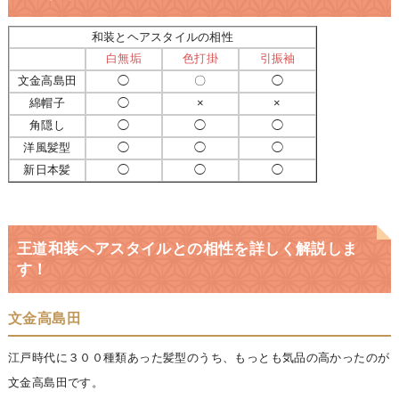
和装とヘアスタイルの相性
白無垢
色打掛
引振袖
文金高島田
◯
〇
◯
綿帽子
◯
×
×
角隠し
◯
◯
◯
洋風髪型
◯
◯
◯
新日本髪
◯
◯
◯
王道和装ヘアスタイルとの相性を詳しく解説しま
す！
文金高島田
江戸時代に３００種類あった髪型のうち、もっとも気品の高かったのが
文金高島田です。