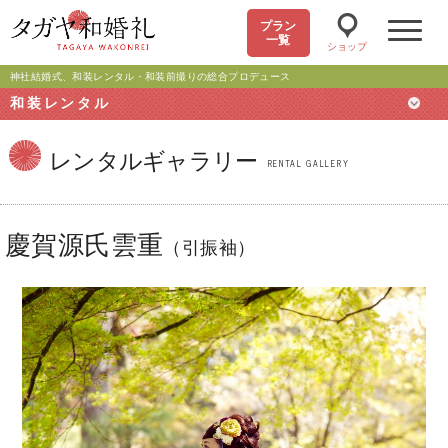
プラン
一覧
ショップ
神社結婚式、和装レンタル・和装前撮りの総合プロデュース
和装レンタル
レンタルギャラリー
RENTAL GALLERY
慶賀源氏雲重
（引振袖）