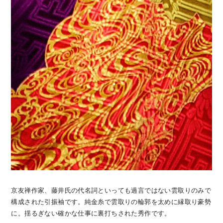
京友禅作家、藤井氏の代名詞といっても過言ではない雲取りのみで
構成された引振袖です。純金糸で雲取りの輪郭を太めに縁取り豪勢
に。揺るぎない確かな仕事に裏打ちされた秀作です。