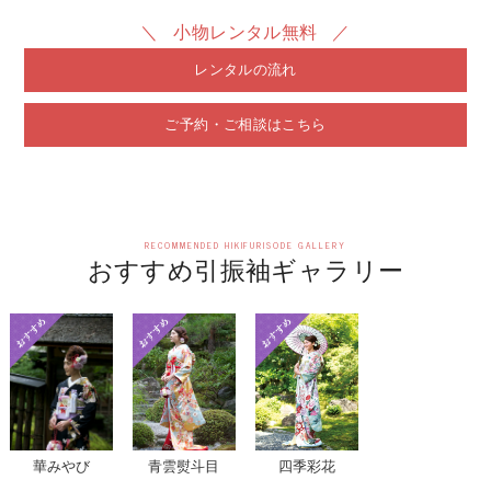
＼ 小物レンタル無料 ／
レンタルの流れ
ご予約・ご相談はこちら
RECOMMENDED HIKIFURISODE GALLERY
おすすめ引振袖ギャラリー
華みやび
青雲熨斗目
四季彩花