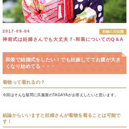
2017-09-04
和婚の豆知識
神前式は妊婦さんでも大丈夫？-和装についてのQ＆A
和装で結婚式をしたい！でも妊娠しててお腹が大き
くなり始めてる・・・
着物って着れるの？
今回はそんな疑問に呉服屋のTAGAYAがお答えしたいと思います。
結論からいいますと妊婦さんが着物を着ることは可能で
す！