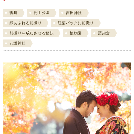
鴨川
円山公園
吉田神社
緑あふれる前撮り
紅葉バックに前撮り
前撮りを成功させる秘訣
植物園
藍染倉
八坂神社