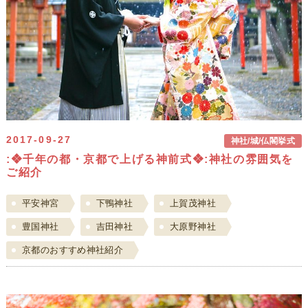
2017-09-27
神社/城/仏閣挙式
:❖千年の都・京都で上げる神前式❖:神社の雰囲気を
ご紹介
平安神宮
下鴨神社
上賀茂神社
豊国神社
吉田神社
大原野神社
京都のおすすめ神社紹介