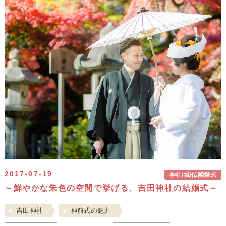
2017-07-19
神社/城/仏閣挙式
～鮮やかな朱色の空間で挙げる、吉田神社の結婚式～
吉田神社
神前式の魅力