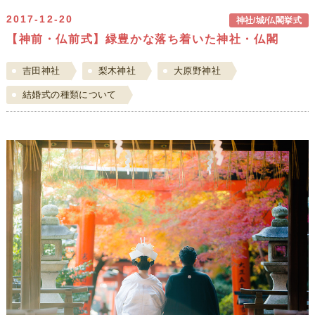
2017-12-20
神社/城/仏閣挙式
【神前・仏前式】緑豊かな落ち着いた神社・仏閣
吉田神社
梨木神社
大原野神社
結婚式の種類について