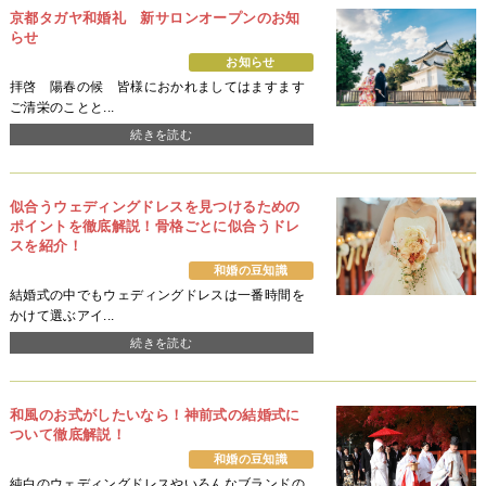
京都タガヤ和婚礼 新サロンオープンのお知
らせ
お知らせ
拝啓 陽春の候 皆様におかれましてはますます
ご清栄のことと...
続きを読む
似合うウェディングドレスを見つけるための
ポイントを徹底解説！骨格ごとに似合うドレ
スを紹介！
和婚の豆知識
結婚式の中でもウェディングドレスは一番時間を
かけて選ぶアイ...
続きを読む
和風のお式がしたいなら！神前式の結婚式に
ついて徹底解説！
和婚の豆知識
純白のウェディングドレスやいろんなブランドの